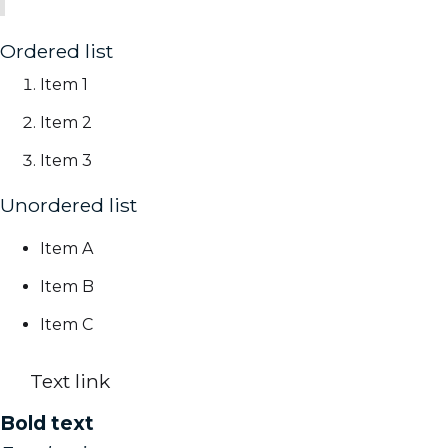
Ordered list
Item 1
Item 2
Item 3
Unordered list
Item A
Item B
Item C
Text link
Bold text