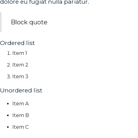
dolore eu fugiat nulla pariatur.
Block quote
Ordered list
Item 1
Item 2
Item 3
Unordered list
Item A
Item B
Item C