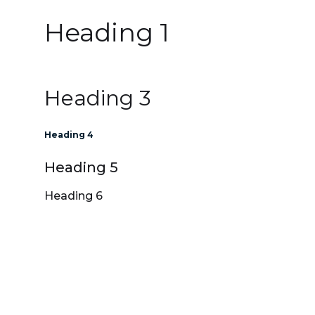
Heading 1
Heading 2
Heading 3
Heading 4
Heading 5
Heading 6
Lorem ipsum dolor sit amet, consectetur
adipiscing elit, sed do eiusmod tempor
incididunt ut labore et dolore magna
aliqua. Ut enim ad minim veniam, quis
nostrud exercitation ullamco laboris nisi