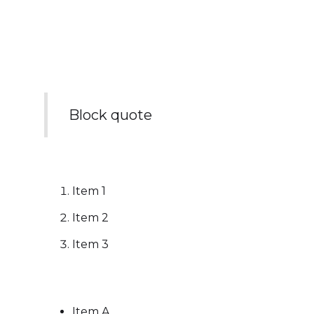
ut aliquip ex ea commodo consequat.
Duis aute irure dolor in reprehenderit in
voluptate velit esse cillum dolore eu
fugiat nulla pariatur.
Block quote
Ordered list
Item 1
Item 2
Item 3
Unordered list
Item A